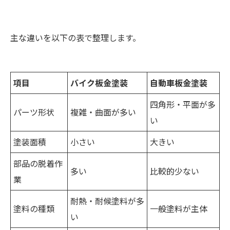
主な違いを以下の表で整理します。
項目
バイク板金塗装
自動車板金塗装
四角形・平面が多
パーツ形状
複雑・曲面が多い
い
塗装面積
小さい
大きい
部品の脱着作
多い
比較的少ない
業
耐熱・耐候塗料が多
塗料の種類
一般塗料が主体
い