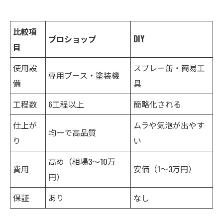
比較項
プロショップ
DIY
目
使用設
スプレー缶・簡易工
専用ブース・塗装機
備
具
工程数
6工程以上
簡略化される
仕上が
ムラや気泡が出やす
均一で高品質
り
い
高め（相場3～10万
費用
安価（1～3万円）
円）
保証
あり
なし