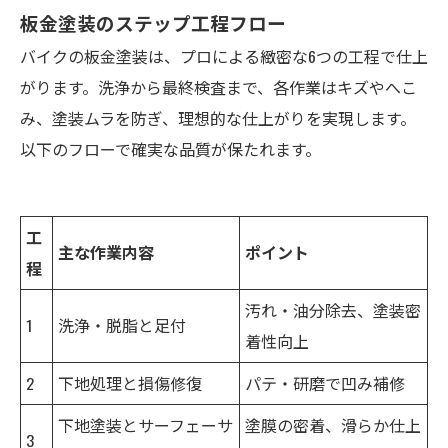
板金塗装のステップ工程フロー
バイクの板金塗装は、プロによる緻密な6つの工程で仕上
がります。洗浄から最終検査まで、各作業はキズやへこ
み、塗装ムラを防ぎ、理想的な仕上がりを実現します。
以下のフローで確実な品質が保たれます。
工
主な作業内容
ポイント
程
汚れ・油分除去、塗装密
1
洗浄・脱脂と足付
着性向上
2
下地処理と損傷修復
パテ・研磨で凹み補修
下地塗装とサーフェーサ
塗膜の密着、滑らか仕上
3